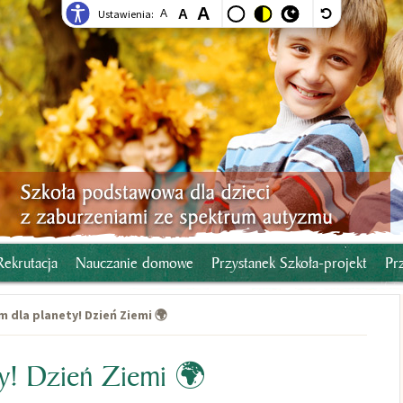
A
A
Ustawienia:
A
Rekrutacja
Nauczanie domowe
Przystanek Szkoła-projekt
Pr
 dla planety! Dzień Ziemi 🌍
y! Dzień Ziemi 🌍