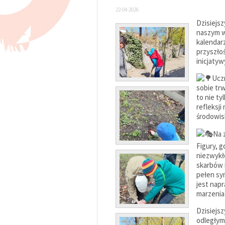
22-04-2026
Dzisiejsz
naszym w
kalendar
przyszło
inicjatyw
Uczn
sobie trw
to nie t
refleksji
środowis
Na 
Figury, g
niezwykł
skarbów 
pełen sym
jest napr
marzenia
Dzisiejsz
odległym