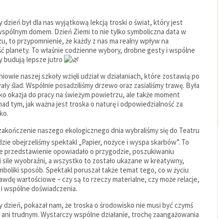
y dzień był dla nas wyjątkową lekcją troski o świat, który jest
spólnym domem. Dzień Ziemi to nie tylko symboliczna data w
zu, to przypomnienie, że każdy z nas ma realny wpływ na
ść planety. To właśnie codzienne wybory, drobne gesty i wspólne
y budują lepsze jutro
iowie naszej szkoły wzięli udział w działaniach, które zostawią po
ały ślad. Wspólnie posadziliśmy drzewo oraz zasialiśmy trawę. Była
ylko okazja do pracy na świeżym powietrzu, ale także moment
 nad tym, jak ważna jest troska o naturę i odpowiedzialność za
ko.
zakończenie naszego ekologicznego dnia wybraliśmy się do Teatru
dzie obejrzeliśmy spektakl „Papier, nożyce i wyspa skarbów”. To
e przedstawienie opowiadało o przygodzie, poszukiwaniu
i sile wyobraźni, a wszystko to zostało ukazane w kreatywny,
boliki sposób. Spektakl poruszał także temat tego, co w życiu
awdę wartościowe – czy są to rzeczy materialne, czy może relacje,
 i wspólne doświadczenia.
y dzień, pokazał nam, że troska o środowisko nie musi być czymś
 ani trudnym. Wystarczy wspólne działanie, trochę zaangażowania