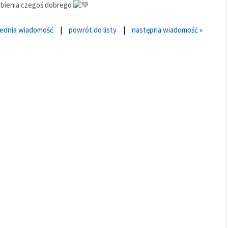
robienia czegoś dobrego
zednia wiadomość
|
powrót do listy
|
następna wiadomość »