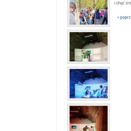
i chęć z
« popr