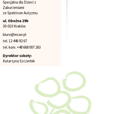
Specjalna dla Dzieci z
Zaburzeniami
ze Spektrum Autyzmu
ul. Oboźna 29b
30-010 Kraków
biuro@mcwr.pl
tel. 12 446 92 67
tel. kom. +48 668 007 263
Dyrektor szkoły:
Katarzyna Szczerbik